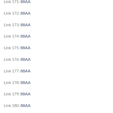
Link 171:
88AA
Link 172:
88AA
Link 173:
88AA
Link 174:
88AA
Link 175:
88AA
Link 176:
88AA
Link 177:
88AA
Link 178:
88AA
Link 179:
88AA
Link 180:
88AA