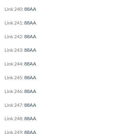
Link 240:
88AA
Link 241:
88AA
Link 242:
88AA
Link 243:
88AA
Link 244:
88AA
Link 245:
88AA
Link 246:
88AA
Link 247:
88AA
Link 248:
88AA
Link 249:
88AA