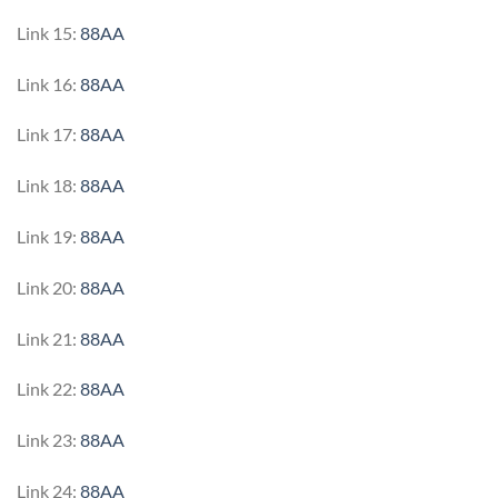
Link 15:
88AA
Link 16:
88AA
Link 17:
88AA
Link 18:
88AA
Link 19:
88AA
Link 20:
88AA
Link 21:
88AA
Link 22:
88AA
Link 23:
88AA
Link 24:
88AA