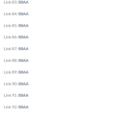
Link 83:
88AA
Link 84:
88AA
Link 85:
88AA
Link 86:
88AA
Link 87:
88AA
Link 88:
88AA
Link 89:
88AA
Link 90:
88AA
Link 91:
88AA
Link 92:
88AA