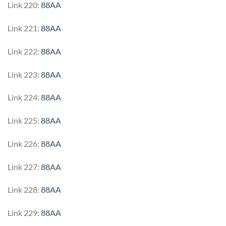
Link 220:
88AA
Link 221:
88AA
Link 222:
88AA
Link 223:
88AA
Link 224:
88AA
Link 225:
88AA
Link 226:
88AA
Link 227:
88AA
Link 228:
88AA
Link 229:
88AA