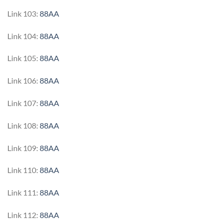
Link 103:
88AA
Link 104:
88AA
Link 105:
88AA
Link 106:
88AA
Link 107:
88AA
Link 108:
88AA
Link 109:
88AA
Link 110:
88AA
Link 111:
88AA
Link 112:
88AA