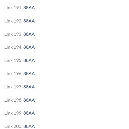
Link 191:
88AA
Link 192:
88AA
Link 193:
88AA
Link 194:
88AA
Link 195:
88AA
Link 196:
88AA
Link 197:
88AA
Link 198:
88AA
Link 199:
88AA
Link 200:
88AA