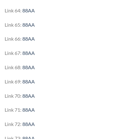
Link 64:
88AA
Link 65:
88AA
Link 66:
88AA
Link 67:
88AA
Link 68:
88AA
Link 69:
88AA
Link 70:
88AA
Link 71:
88AA
Link 72:
88AA
Link 73:
88AA