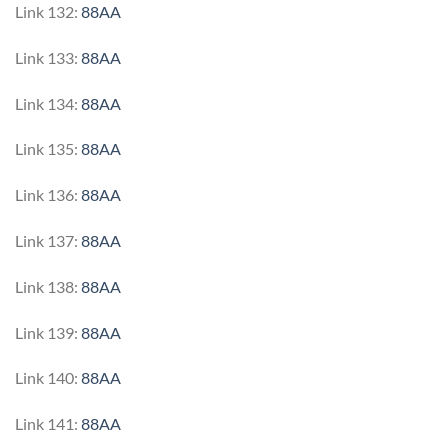
Link 132:
88AA
Link 133:
88AA
Link 134:
88AA
Link 135:
88AA
Link 136:
88AA
Link 137:
88AA
Link 138:
88AA
Link 139:
88AA
Link 140:
88AA
Link 141:
88AA