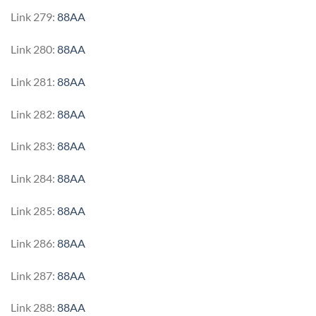
Link 279:
88AA
Link 280:
88AA
Link 281:
88AA
Link 282:
88AA
Link 283:
88AA
Link 284:
88AA
Link 285:
88AA
Link 286:
88AA
Link 287:
88AA
Link 288:
88AA