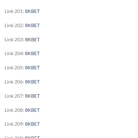
Link 201:
8KBET
Link 202:
8KBET
Link 203:
8KBET
Link 204:
8KBET
Link 205:
8KBET
Link 206:
8KBET
Link 207:
8KBET
Link 208:
8KBET
Link 209:
8KBET
Link 210:
8KBET