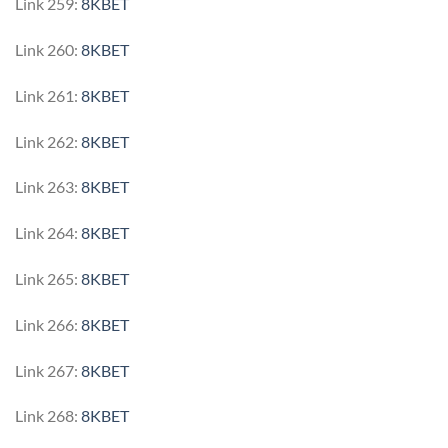
Link 259:
8KBET
Link 260:
8KBET
Link 261:
8KBET
Link 262:
8KBET
Link 263:
8KBET
Link 264:
8KBET
Link 265:
8KBET
Link 266:
8KBET
Link 267:
8KBET
Link 268:
8KBET