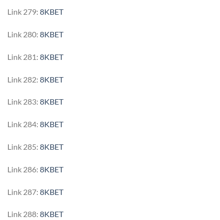
Link 279:
8KBET
Link 280:
8KBET
Link 281:
8KBET
Link 282:
8KBET
Link 283:
8KBET
Link 284:
8KBET
Link 285:
8KBET
Link 286:
8KBET
Link 287:
8KBET
Link 288:
8KBET