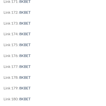
Link 171:
8KBET
Link 172:
8KBET
Link 173:
8KBET
Link 174:
8KBET
Link 175:
8KBET
Link 176:
8KBET
Link 177:
8KBET
Link 178:
8KBET
Link 179:
8KBET
Link 180:
8KBET