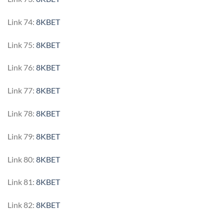
Link 74:
8KBET
Link 75:
8KBET
Link 76:
8KBET
Link 77:
8KBET
Link 78:
8KBET
Link 79:
8KBET
Link 80:
8KBET
Link 81:
8KBET
Link 82:
8KBET