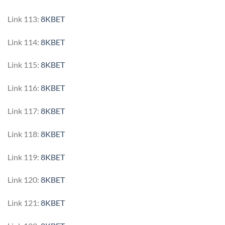
Link 113:
8KBET
Link 114:
8KBET
Link 115:
8KBET
Link 116:
8KBET
Link 117:
8KBET
Link 118:
8KBET
Link 119:
8KBET
Link 120:
8KBET
Link 121:
8KBET