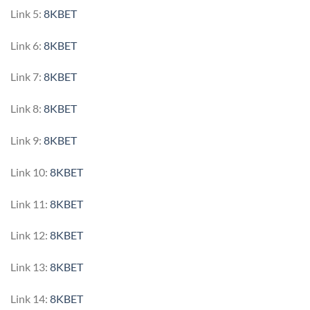
Link 5:
8KBET
Link 6:
8KBET
Link 7:
8KBET
Link 8:
8KBET
Link 9:
8KBET
Link 10:
8KBET
Link 11:
8KBET
Link 12:
8KBET
Link 13:
8KBET
Link 14:
8KBET