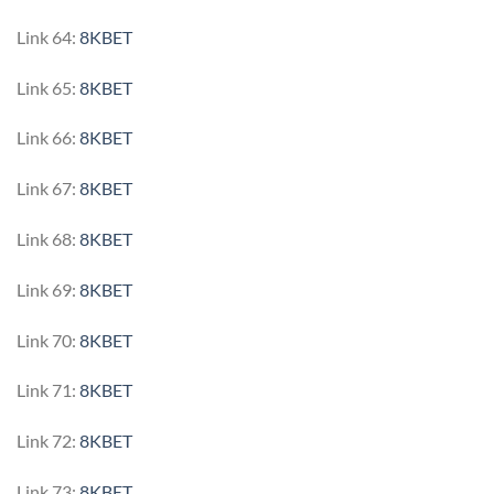
Link 64:
8KBET
Link 65:
8KBET
Link 66:
8KBET
Link 67:
8KBET
Link 68:
8KBET
Link 69:
8KBET
Link 70:
8KBET
Link 71:
8KBET
Link 72:
8KBET
Link 73:
8KBET