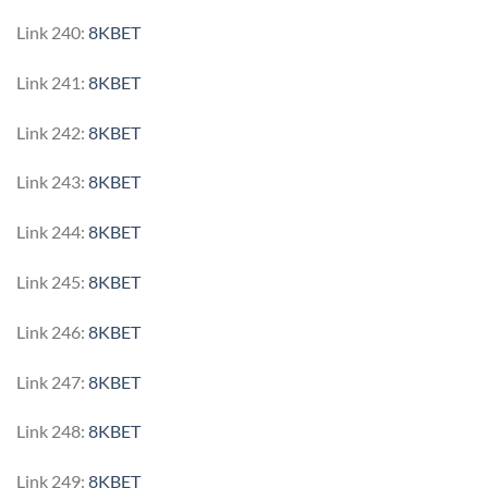
Link 240:
8KBET
Link 241:
8KBET
Link 242:
8KBET
Link 243:
8KBET
Link 244:
8KBET
Link 245:
8KBET
Link 246:
8KBET
Link 247:
8KBET
Link 248:
8KBET
Link 249:
8KBET