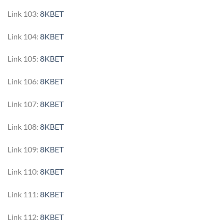
Link 103:
8KBET
Link 104:
8KBET
Link 105:
8KBET
Link 106:
8KBET
Link 107:
8KBET
Link 108:
8KBET
Link 109:
8KBET
Link 110:
8KBET
Link 111:
8KBET
Link 112:
8KBET