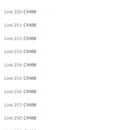
Link 250:
CM88
Link 251:
CM88
Link 252:
CM88
Link 253:
CM88
Link 254:
CM88
Link 255:
CM88
Link 256:
CM88
Link 257:
CM88
Link 258:
CM88