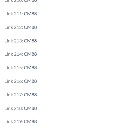
Link 211:
CM88
Link 212:
CM88
Link 213:
CM88
Link 214:
CM88
Link 215:
CM88
Link 216:
CM88
Link 217:
CM88
Link 218:
CM88
Link 219:
CM88