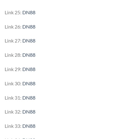
Link 25:
DN88
Link 26:
DN88
Link 27:
DN88
Link 28:
DN88
Link 29:
DN88
Link 30:
DN88
Link 31:
DN88
Link 32:
DN88
Link 33:
DN88