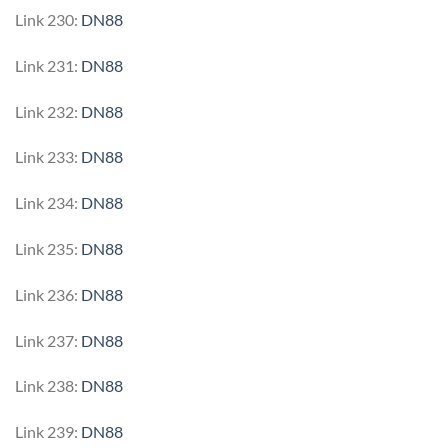
Link 230:
DN88
Link 231:
DN88
Link 232:
DN88
Link 233:
DN88
Link 234:
DN88
Link 235:
DN88
Link 236:
DN88
Link 237:
DN88
Link 238:
DN88
Link 239:
DN88