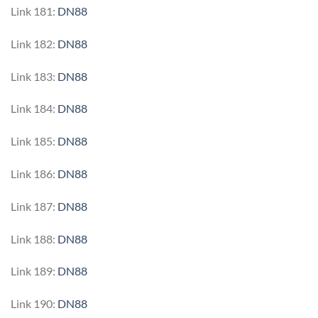
Link 181:
DN88
Link 182:
DN88
Link 183:
DN88
Link 184:
DN88
Link 185:
DN88
Link 186:
DN88
Link 187:
DN88
Link 188:
DN88
Link 189:
DN88
Link 190:
DN88