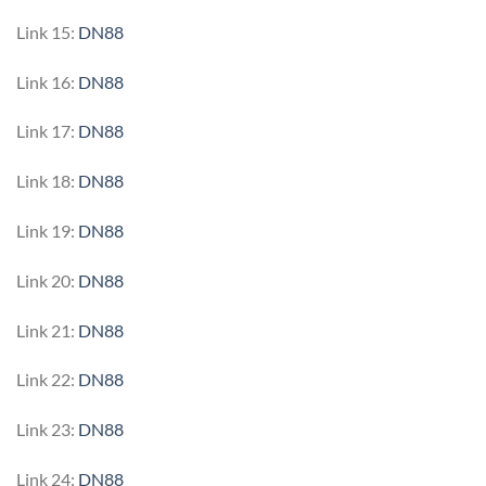
Link 15:
DN88
Link 16:
DN88
Link 17:
DN88
Link 18:
DN88
Link 19:
DN88
Link 20:
DN88
Link 21:
DN88
Link 22:
DN88
Link 23:
DN88
Link 24:
DN88