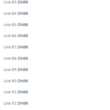
Link 83:
DN88
Link 84:
DN88
Link 85:
DN88
Link 86:
DN88
Link 87:
DN88
Link 88:
DN88
Link 89:
DN88
Link 90:
DN88
Link 91:
DN88
Link 92:
DN88