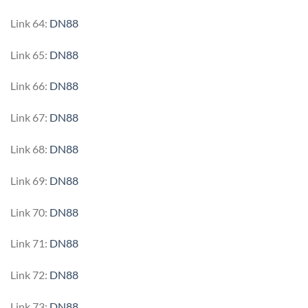
Link 64:
DN88
Link 65:
DN88
Link 66:
DN88
Link 67:
DN88
Link 68:
DN88
Link 69:
DN88
Link 70:
DN88
Link 71:
DN88
Link 72:
DN88
Link 73:
DN88