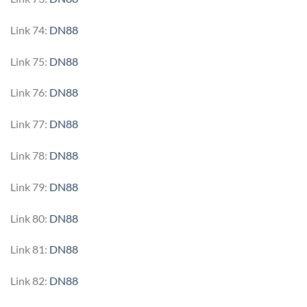
Link 74:
DN88
Link 75:
DN88
Link 76:
DN88
Link 77:
DN88
Link 78:
DN88
Link 79:
DN88
Link 80:
DN88
Link 81:
DN88
Link 82:
DN88