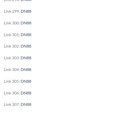
Link 299:
DN88
Link 300:
DN88
Link 301:
DN88
Link 302:
DN88
Link 303:
DN88
Link 304:
DN88
Link 305:
DN88
Link 306:
DN88
Link 307:
DN88