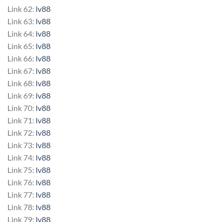
Link 62:
lv88
Link 63:
lv88
Link 64:
lv88
Link 65:
lv88
Link 66:
lv88
Link 67:
lv88
Link 68:
lv88
Link 69:
lv88
Link 70:
lv88
Link 71:
lv88
Link 72:
lv88
Link 73:
lv88
Link 74:
lv88
Link 75:
lv88
Link 76:
lv88
Link 77:
lv88
Link 78:
lv88
Link 79:
lv88