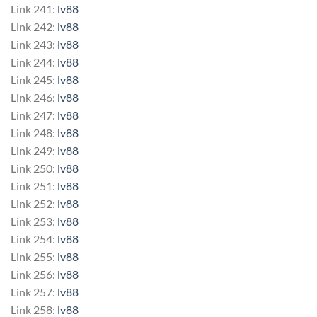
Link 241:
lv88
Link 242:
lv88
Link 243:
lv88
Link 244:
lv88
Link 245:
lv88
Link 246:
lv88
Link 247:
lv88
Link 248:
lv88
Link 249:
lv88
Link 250:
lv88
Link 251:
lv88
Link 252:
lv88
Link 253:
lv88
Link 254:
lv88
Link 255:
lv88
Link 256:
lv88
Link 257:
lv88
Link 258:
lv88