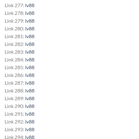
Link 277:
lv88
Link 278:
lv88
Link 279:
lv88
Link 280:
lv88
Link 281:
lv88
Link 282:
lv88
Link 283:
lv88
Link 284:
lv88
Link 285:
lv88
Link 286:
lv88
Link 287:
lv88
Link 288:
lv88
Link 289:
lv88
Link 290:
lv88
Link 291:
lv88
Link 292:
lv88
Link 293:
lv88
Link 294:
lv88