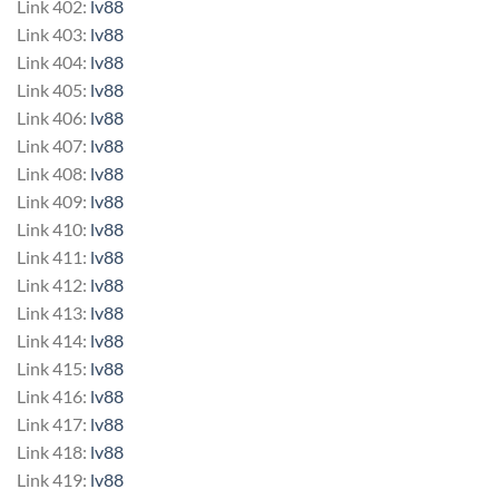
Link 402:
lv88
Link 403:
lv88
Link 404:
lv88
Link 405:
lv88
Link 406:
lv88
Link 407:
lv88
Link 408:
lv88
Link 409:
lv88
Link 410:
lv88
Link 411:
lv88
Link 412:
lv88
Link 413:
lv88
Link 414:
lv88
Link 415:
lv88
Link 416:
lv88
Link 417:
lv88
Link 418:
lv88
Link 419:
lv88