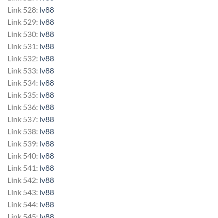
Link 528:
lv88
Link 529:
lv88
Link 530:
lv88
Link 531:
lv88
Link 532:
lv88
Link 533:
lv88
Link 534:
lv88
Link 535:
lv88
Link 536:
lv88
Link 537:
lv88
Link 538:
lv88
Link 539:
lv88
Link 540:
lv88
Link 541:
lv88
Link 542:
lv88
Link 543:
lv88
Link 544:
lv88
Link 545:
lv88