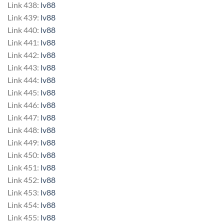
Link 438:
lv88
Link 439:
lv88
Link 440:
lv88
Link 441:
lv88
Link 442:
lv88
Link 443:
lv88
Link 444:
lv88
Link 445:
lv88
Link 446:
lv88
Link 447:
lv88
Link 448:
lv88
Link 449:
lv88
Link 450:
lv88
Link 451:
lv88
Link 452:
lv88
Link 453:
lv88
Link 454:
lv88
Link 455:
lv88