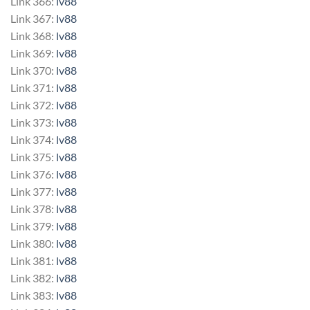
Link 366:
lv88
Link 367:
lv88
Link 368:
lv88
Link 369:
lv88
Link 370:
lv88
Link 371:
lv88
Link 372:
lv88
Link 373:
lv88
Link 374:
lv88
Link 375:
lv88
Link 376:
lv88
Link 377:
lv88
Link 378:
lv88
Link 379:
lv88
Link 380:
lv88
Link 381:
lv88
Link 382:
lv88
Link 383:
lv88