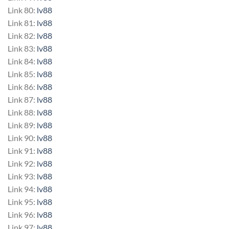
Link 80:
lv88
Link 81:
lv88
Link 82:
lv88
Link 83:
lv88
Link 84:
lv88
Link 85:
lv88
Link 86:
lv88
Link 87:
lv88
Link 88:
lv88
Link 89:
lv88
Link 90:
lv88
Link 91:
lv88
Link 92:
lv88
Link 93:
lv88
Link 94:
lv88
Link 95:
lv88
Link 96:
lv88
Link 97:
lv88