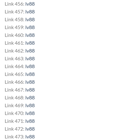
Link 456:
lv88
Link 457:
lv88
Link 458:
lv88
Link 459:
lv88
Link 460:
lv88
Link 461:
lv88
Link 462:
lv88
Link 463:
lv88
Link 464:
lv88
Link 465:
lv88
Link 466:
lv88
Link 467:
lv88
Link 468:
lv88
Link 469:
lv88
Link 470:
lv88
Link 471:
lv88
Link 472:
lv88
Link 473:
lv88