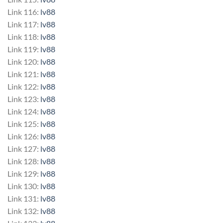
Link 116:
lv88
Link 117:
lv88
Link 118:
lv88
Link 119:
lv88
Link 120:
lv88
Link 121:
lv88
Link 122:
lv88
Link 123:
lv88
Link 124:
lv88
Link 125:
lv88
Link 126:
lv88
Link 127:
lv88
Link 128:
lv88
Link 129:
lv88
Link 130:
lv88
Link 131:
lv88
Link 132:
lv88