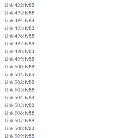
Link 492:
lv88
Link 493:
lv88
Link 494:
lv88
Link 495:
lv88
Link 496:
lv88
Link 497:
lv88
Link 498:
lv88
Link 499:
lv88
Link 500:
lv88
Link 501:
lv88
Link 502:
lv88
Link 503:
lv88
Link 504:
lv88
Link 505:
lv88
Link 506:
lv88
Link 507:
lv88
Link 508:
lv88
Link 509:
lv88