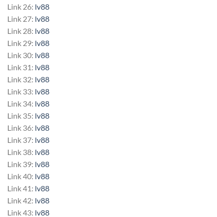
Link 26:
lv88
Link 27:
lv88
Link 28:
lv88
Link 29:
lv88
Link 30:
lv88
Link 31:
lv88
Link 32:
lv88
Link 33:
lv88
Link 34:
lv88
Link 35:
lv88
Link 36:
lv88
Link 37:
lv88
Link 38:
lv88
Link 39:
lv88
Link 40:
lv88
Link 41:
lv88
Link 42:
lv88
Link 43:
lv88