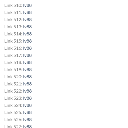
Link 510:
lv88
Link 511:
lv88
Link 512:
lv88
Link 513:
lv88
Link 514:
lv88
Link 515:
lv88
Link 516:
lv88
Link 517:
lv88
Link 518:
lv88
Link 519:
lv88
Link 520:
lv88
Link 521:
lv88
Link 522:
lv88
Link 523:
lv88
Link 524:
lv88
Link 525:
lv88
Link 526:
lv88
Link 527:
lv88