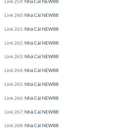
Link 259:
Nhà Cái NEW88
Link 260:
Nhà Cái NEW88
Link 261:
Nhà Cái NEW88
Link 262:
Nhà Cái NEW88
Link 263:
Nhà Cái NEW88
Link 264:
Nhà Cái NEW88
Link 265:
Nhà Cái NEW88
Link 266:
Nhà Cái NEW88
Link 267:
Nhà Cái NEW88
Link 268:
Nhà Cái NEW88