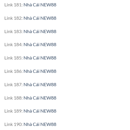
Link 181:
Nhà Cái NEW88
Link 182:
Nhà Cái NEW88
Link 183:
Nhà Cái NEW88
Link 184:
Nhà Cái NEW88
Link 185:
Nhà Cái NEW88
Link 186:
Nhà Cái NEW88
Link 187:
Nhà Cái NEW88
Link 188:
Nhà Cái NEW88
Link 189:
Nhà Cái NEW88
Link 190:
Nhà Cái NEW88