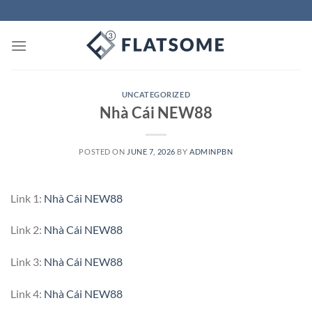
Skip
to
content
UNCATEGORIZED
Nhà Cái NEW88
POSTED ON
JUNE 7, 2026
BY
ADMINPBN
Link 1:
Nhà Cái NEW88
Link 2:
Nhà Cái NEW88
Link 3:
Nhà Cái NEW88
Link 4:
Nhà Cái NEW88