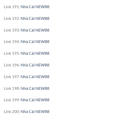
Link 191:
Nhà Cái NEW88
Link 192:
Nhà Cái NEW88
Link 193:
Nhà Cái NEW88
Link 194:
Nhà Cái NEW88
Link 195:
Nhà Cái NEW88
Link 196:
Nhà Cái NEW88
Link 197:
Nhà Cái NEW88
Link 198:
Nhà Cái NEW88
Link 199:
Nhà Cái NEW88
Link 200:
Nhà Cái NEW88