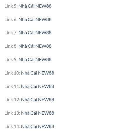
Link 5:
Nhà Cái NEW88
Link 6:
Nhà Cái NEW88
Link 7:
Nhà Cái NEW88
Link 8:
Nhà Cái NEW88
Link 9:
Nhà Cái NEW88
Link 10:
Nhà Cái NEW88
Link 11:
Nhà Cái NEW88
Link 12:
Nhà Cái NEW88
Link 13:
Nhà Cái NEW88
Link 14:
Nhà Cái NEW88