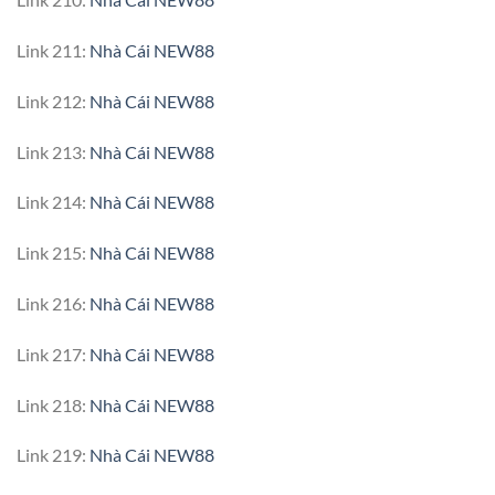
Link 211:
Nhà Cái NEW88
Link 212:
Nhà Cái NEW88
Link 213:
Nhà Cái NEW88
Link 214:
Nhà Cái NEW88
Link 215:
Nhà Cái NEW88
Link 216:
Nhà Cái NEW88
Link 217:
Nhà Cái NEW88
Link 218:
Nhà Cái NEW88
Link 219:
Nhà Cái NEW88