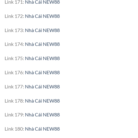
Link 171:
Nhà Cái NEW88
Link 172:
Nhà Cái NEW88
Link 173:
Nhà Cái NEW88
Link 174:
Nhà Cái NEW88
Link 175:
Nhà Cái NEW88
Link 176:
Nhà Cái NEW88
Link 177:
Nhà Cái NEW88
Link 178:
Nhà Cái NEW88
Link 179:
Nhà Cái NEW88
Link 180:
Nhà Cái NEW88