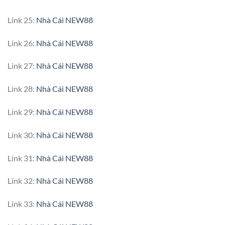
Link 25:
Nhà Cái NEW88
Link 26:
Nhà Cái NEW88
Link 27:
Nhà Cái NEW88
Link 28:
Nhà Cái NEW88
Link 29:
Nhà Cái NEW88
Link 30:
Nhà Cái NEW88
Link 31:
Nhà Cái NEW88
Link 32:
Nhà Cái NEW88
Link 33:
Nhà Cái NEW88