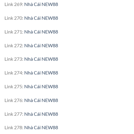
Link 269:
Nhà Cái NEW88
Link 270:
Nhà Cái NEW88
Link 271:
Nhà Cái NEW88
Link 272:
Nhà Cái NEW88
Link 273:
Nhà Cái NEW88
Link 274:
Nhà Cái NEW88
Link 275:
Nhà Cái NEW88
Link 276:
Nhà Cái NEW88
Link 277:
Nhà Cái NEW88
Link 278:
Nhà Cái NEW88