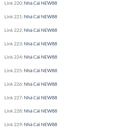
Link 220:
Nhà Cái NEW88
Link 221:
Nhà Cái NEW88
Link 222:
Nhà Cái NEW88
Link 223:
Nhà Cái NEW88
Link 224:
Nhà Cái NEW88
Link 225:
Nhà Cái NEW88
Link 226:
Nhà Cái NEW88
Link 227:
Nhà Cái NEW88
Link 228:
Nhà Cái NEW88
Link 229:
Nhà Cái NEW88