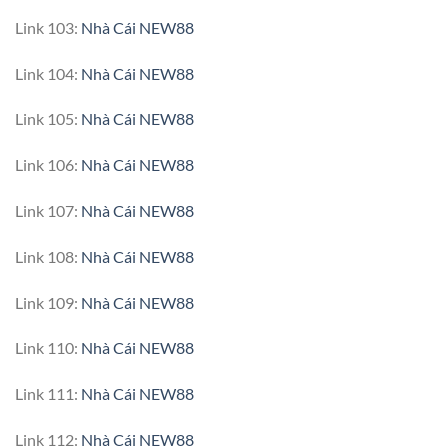
Link 103:
Nhà Cái NEW88
Link 104:
Nhà Cái NEW88
Link 105:
Nhà Cái NEW88
Link 106:
Nhà Cái NEW88
Link 107:
Nhà Cái NEW88
Link 108:
Nhà Cái NEW88
Link 109:
Nhà Cái NEW88
Link 110:
Nhà Cái NEW88
Link 111:
Nhà Cái NEW88
Link 112:
Nhà Cái NEW88