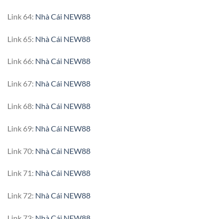
Link 64:
Nhà Cái NEW88
Link 65:
Nhà Cái NEW88
Link 66:
Nhà Cái NEW88
Link 67:
Nhà Cái NEW88
Link 68:
Nhà Cái NEW88
Link 69:
Nhà Cái NEW88
Link 70:
Nhà Cái NEW88
Link 71:
Nhà Cái NEW88
Link 72:
Nhà Cái NEW88
Link 73:
Nhà Cái NEW88