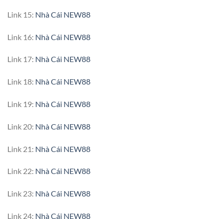
Link 15:
Nhà Cái NEW88
Link 16:
Nhà Cái NEW88
Link 17:
Nhà Cái NEW88
Link 18:
Nhà Cái NEW88
Link 19:
Nhà Cái NEW88
Link 20:
Nhà Cái NEW88
Link 21:
Nhà Cái NEW88
Link 22:
Nhà Cái NEW88
Link 23:
Nhà Cái NEW88
Link 24:
Nhà Cái NEW88