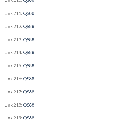
Link 211:
QS88
Link 212:
QS88
Link 213:
QS88
Link 214:
QS88
Link 215:
QS88
Link 216:
QS88
Link 217:
QS88
Link 218:
QS88
Link 219:
QS88