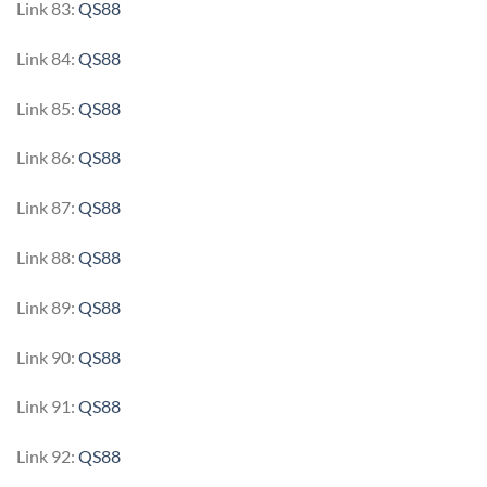
Link 83:
QS88
Link 84:
QS88
Link 85:
QS88
Link 86:
QS88
Link 87:
QS88
Link 88:
QS88
Link 89:
QS88
Link 90:
QS88
Link 91:
QS88
Link 92:
QS88