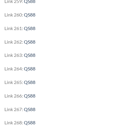
Link 259:
QS88
Link 260:
QS88
Link 261:
QS88
Link 262:
QS88
Link 263:
QS88
Link 264:
QS88
Link 265:
QS88
Link 266:
QS88
Link 267:
QS88
Link 268:
QS88