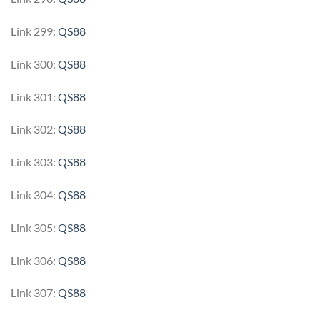
Link 299:
QS88
Link 300:
QS88
Link 301:
QS88
Link 302:
QS88
Link 303:
QS88
Link 304:
QS88
Link 305:
QS88
Link 306:
QS88
Link 307:
QS88