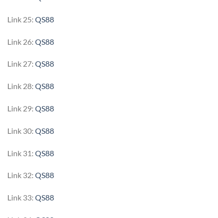
Link 25:
QS88
Link 26:
QS88
Link 27:
QS88
Link 28:
QS88
Link 29:
QS88
Link 30:
QS88
Link 31:
QS88
Link 32:
QS88
Link 33:
QS88