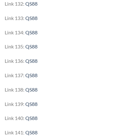
Link 132:
QS88
Link 133:
QS88
Link 134:
QS88
Link 135:
QS88
Link 136:
QS88
Link 137:
QS88
Link 138:
QS88
Link 139:
QS88
Link 140:
QS88
Link 141:
QS88