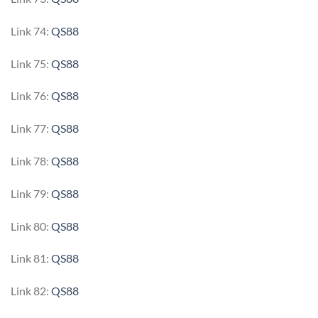
Link 74:
QS88
Link 75:
QS88
Link 76:
QS88
Link 77:
QS88
Link 78:
QS88
Link 79:
QS88
Link 80:
QS88
Link 81:
QS88
Link 82:
QS88