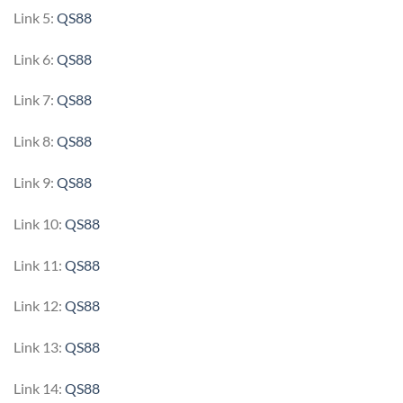
Link 5:
QS88
Link 6:
QS88
Link 7:
QS88
Link 8:
QS88
Link 9:
QS88
Link 10:
QS88
Link 11:
QS88
Link 12:
QS88
Link 13:
QS88
Link 14:
QS88