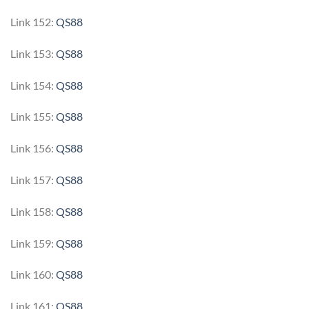
Link 152:
QS88
Link 153:
QS88
Link 154:
QS88
Link 155:
QS88
Link 156:
QS88
Link 157:
QS88
Link 158:
QS88
Link 159:
QS88
Link 160:
QS88
Link 161:
QS88