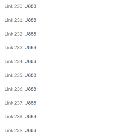
Link 230:
U888
Link 231:
U888
Link 232:
U888
Link 233:
U888
Link 234:
U888
Link 235:
U888
Link 236:
U888
Link 237:
U888
Link 238:
U888
Link 239:
U888