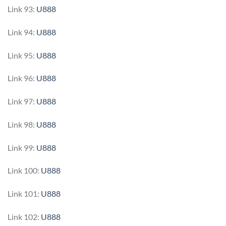
Link 93:
U888
Link 94:
U888
Link 95:
U888
Link 96:
U888
Link 97:
U888
Link 98:
U888
Link 99:
U888
Link 100:
U888
Link 101:
U888
Link 102:
U888