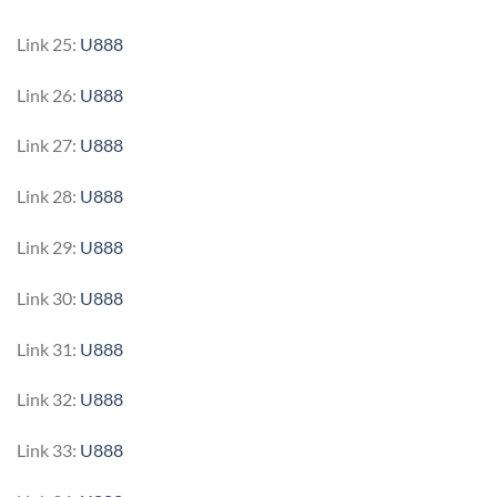
Link 25:
U888
Link 26:
U888
Link 27:
U888
Link 28:
U888
Link 29:
U888
Link 30:
U888
Link 31:
U888
Link 32:
U888
Link 33:
U888