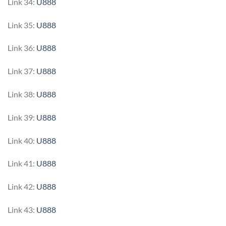
Link 34:
U888
Link 35:
U888
Link 36:
U888
Link 37:
U888
Link 38:
U888
Link 39:
U888
Link 40:
U888
Link 41:
U888
Link 42:
U888
Link 43:
U888