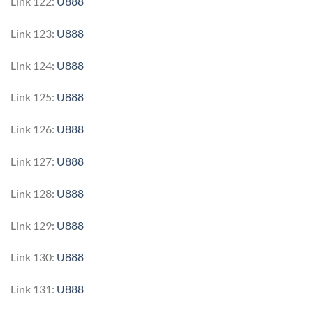
Link 122:
U888
Link 123:
U888
Link 124:
U888
Link 125:
U888
Link 126:
U888
Link 127:
U888
Link 128:
U888
Link 129:
U888
Link 130:
U888
Link 131:
U888