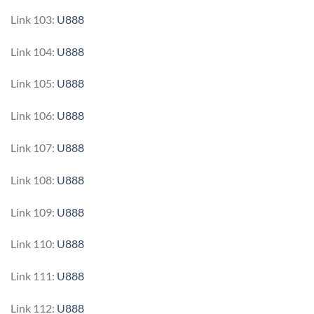
Link 103:
U888
Link 104:
U888
Link 105:
U888
Link 106:
U888
Link 107:
U888
Link 108:
U888
Link 109:
U888
Link 110:
U888
Link 111:
U888
Link 112:
U888