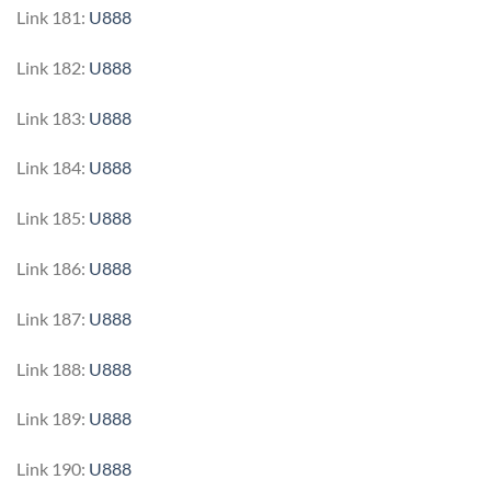
Link 181:
U888
Link 182:
U888
Link 183:
U888
Link 184:
U888
Link 185:
U888
Link 186:
U888
Link 187:
U888
Link 188:
U888
Link 189:
U888
Link 190:
U888