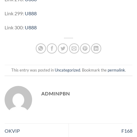
Link 299:
U888
Link 300:
U888
This entry was posted in
Uncategorized
. Bookmark the
permalink
.
ADMINPBN
OKVIP
F168