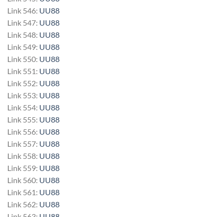
Link 546:
UU88
Link 547:
UU88
Link 548:
UU88
Link 549:
UU88
Link 550:
UU88
Link 551:
UU88
Link 552:
UU88
Link 553:
UU88
Link 554:
UU88
Link 555:
UU88
Link 556:
UU88
Link 557:
UU88
Link 558:
UU88
Link 559:
UU88
Link 560:
UU88
Link 561:
UU88
Link 562:
UU88
Link 563:
UU88