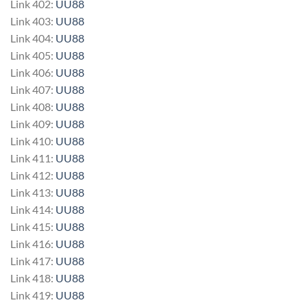
Link 402:
UU88
Link 403:
UU88
Link 404:
UU88
Link 405:
UU88
Link 406:
UU88
Link 407:
UU88
Link 408:
UU88
Link 409:
UU88
Link 410:
UU88
Link 411:
UU88
Link 412:
UU88
Link 413:
UU88
Link 414:
UU88
Link 415:
UU88
Link 416:
UU88
Link 417:
UU88
Link 418:
UU88
Link 419:
UU88