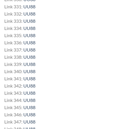
Link 331:
UU88
Link 332:
UU88
Link 333:
UU88
Link 334:
UU88
Link 335:
UU88
Link 336:
UU88
Link 337:
UU88
Link 338:
UU88
Link 339:
UU88
Link 340:
UU88
Link 341:
UU88
Link 342:
UU88
Link 343:
UU88
Link 344:
UU88
Link 345:
UU88
Link 346:
UU88
Link 347:
UU88
Link 348:
UU88