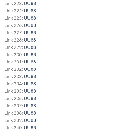
Link 223:
UU88
Link 224:
UU88
Link 225:
UU88
Link 226:
UU88
Link 227:
UU88
Link 228:
UU88
Link 229:
UU88
Link 230:
UU88
Link 231:
UU88
Link 232:
UU88
Link 233:
UU88
Link 234:
UU88
Link 235:
UU88
Link 236:
UU88
Link 237:
UU88
Link 238:
UU88
Link 239:
UU88
Link 240:
UU88