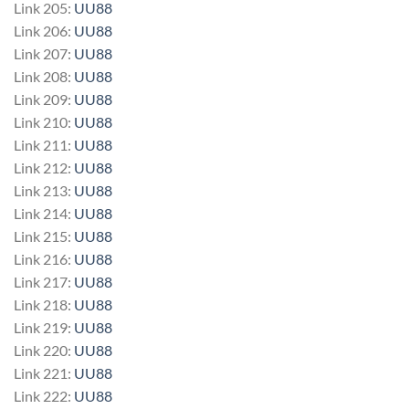
Link 205:
UU88
Link 206:
UU88
Link 207:
UU88
Link 208:
UU88
Link 209:
UU88
Link 210:
UU88
Link 211:
UU88
Link 212:
UU88
Link 213:
UU88
Link 214:
UU88
Link 215:
UU88
Link 216:
UU88
Link 217:
UU88
Link 218:
UU88
Link 219:
UU88
Link 220:
UU88
Link 221:
UU88
Link 222:
UU88