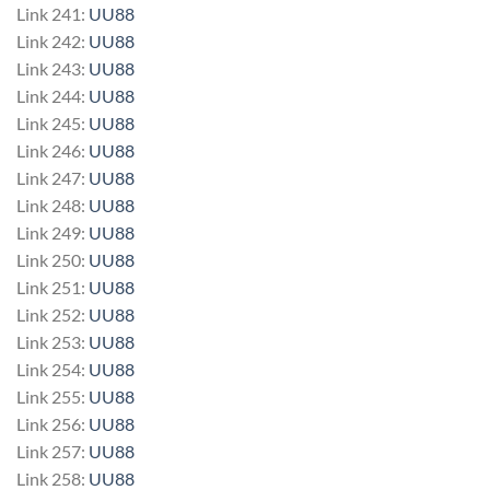
Link 241:
UU88
Link 242:
UU88
Link 243:
UU88
Link 244:
UU88
Link 245:
UU88
Link 246:
UU88
Link 247:
UU88
Link 248:
UU88
Link 249:
UU88
Link 250:
UU88
Link 251:
UU88
Link 252:
UU88
Link 253:
UU88
Link 254:
UU88
Link 255:
UU88
Link 256:
UU88
Link 257:
UU88
Link 258:
UU88