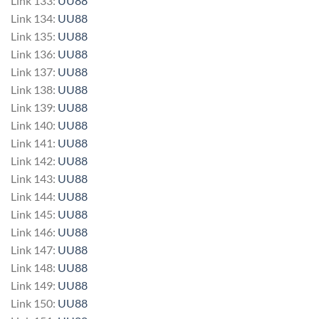
Link 133:
UU88
Link 134:
UU88
Link 135:
UU88
Link 136:
UU88
Link 137:
UU88
Link 138:
UU88
Link 139:
UU88
Link 140:
UU88
Link 141:
UU88
Link 142:
UU88
Link 143:
UU88
Link 144:
UU88
Link 145:
UU88
Link 146:
UU88
Link 147:
UU88
Link 148:
UU88
Link 149:
UU88
Link 150:
UU88