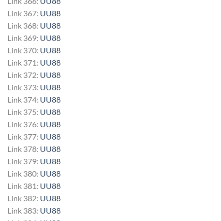
Link 366:
UU88
Link 367:
UU88
Link 368:
UU88
Link 369:
UU88
Link 370:
UU88
Link 371:
UU88
Link 372:
UU88
Link 373:
UU88
Link 374:
UU88
Link 375:
UU88
Link 376:
UU88
Link 377:
UU88
Link 378:
UU88
Link 379:
UU88
Link 380:
UU88
Link 381:
UU88
Link 382:
UU88
Link 383:
UU88