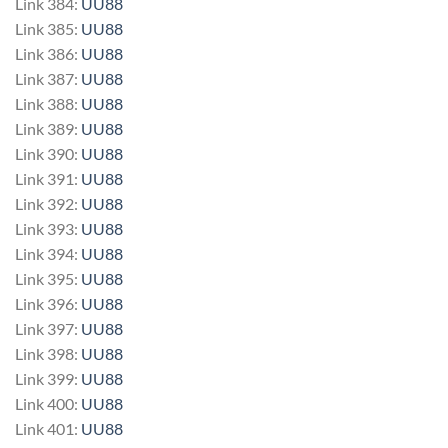
Link 384:
UU88
Link 385:
UU88
Link 386:
UU88
Link 387:
UU88
Link 388:
UU88
Link 389:
UU88
Link 390:
UU88
Link 391:
UU88
Link 392:
UU88
Link 393:
UU88
Link 394:
UU88
Link 395:
UU88
Link 396:
UU88
Link 397:
UU88
Link 398:
UU88
Link 399:
UU88
Link 400:
UU88
Link 401:
UU88