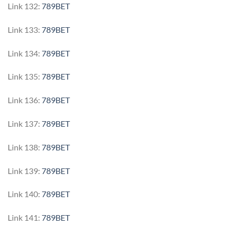
Link 132:
789BET
Link 133:
789BET
Link 134:
789BET
Link 135:
789BET
Link 136:
789BET
Link 137:
789BET
Link 138:
789BET
Link 139:
789BET
Link 140:
789BET
Link 141:
789BET