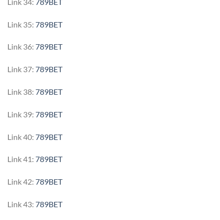
Link 34:
789BET
Link 35:
789BET
Link 36:
789BET
Link 37:
789BET
Link 38:
789BET
Link 39:
789BET
Link 40:
789BET
Link 41:
789BET
Link 42:
789BET
Link 43:
789BET