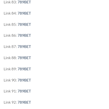
Link 83:
789BET
Link 84:
789BET
Link 85:
789BET
Link 86:
789BET
Link 87:
789BET
Link 88:
789BET
Link 89:
789BET
Link 90:
789BET
Link 91:
789BET
Link 92:
789BET