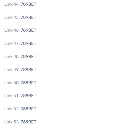
Link 44:
789BET
Link 45:
789BET
Link 46:
789BET
Link 47:
789BET
Link 48:
789BET
Link 49:
789BET
Link 50:
789BET
Link 51:
789BET
Link 52:
789BET
Link 53:
789BET