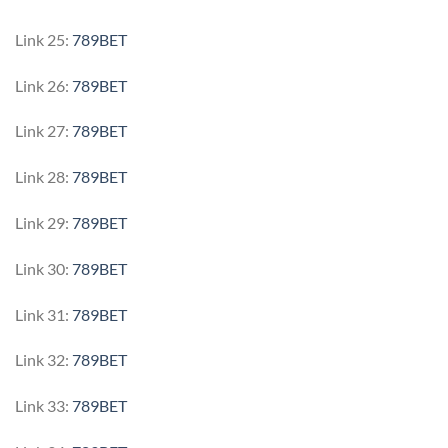
Link 25:
789BET
Link 26:
789BET
Link 27:
789BET
Link 28:
789BET
Link 29:
789BET
Link 30:
789BET
Link 31:
789BET
Link 32:
789BET
Link 33:
789BET