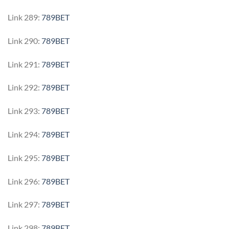
Link 289:
789BET
Link 290:
789BET
Link 291:
789BET
Link 292:
789BET
Link 293:
789BET
Link 294:
789BET
Link 295:
789BET
Link 296:
789BET
Link 297:
789BET
Link 298:
789BET