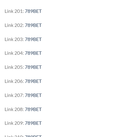
Link 201:
789BET
Link 202:
789BET
Link 203:
789BET
Link 204:
789BET
Link 205:
789BET
Link 206:
789BET
Link 207:
789BET
Link 208:
789BET
Link 209:
789BET
Link 210:
789BET