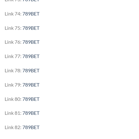
Link 74:
789BET
Link 75:
789BET
Link 76:
789BET
Link 77:
789BET
Link 78:
789BET
Link 79:
789BET
Link 80:
789BET
Link 81:
789BET
Link 82:
789BET