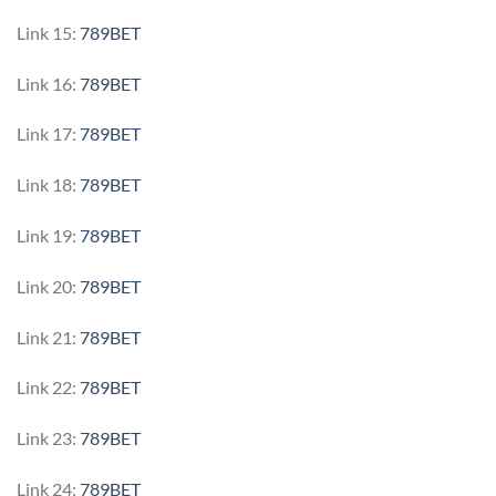
Link 15:
789BET
Link 16:
789BET
Link 17:
789BET
Link 18:
789BET
Link 19:
789BET
Link 20:
789BET
Link 21:
789BET
Link 22:
789BET
Link 23:
789BET
Link 24:
789BET