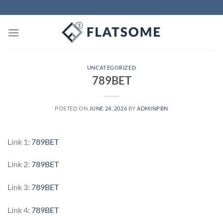
Skip
to
content
UNCATEGORIZED
789BET
POSTED ON
JUNE 24, 2026
BY
ADMINPBN
Link 1:
789BET
Link 2:
789BET
Link 3:
789BET
Link 4:
789BET