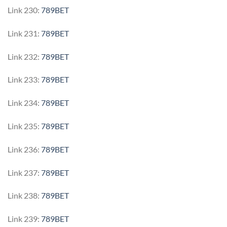
Link 230:
789BET
Link 231:
789BET
Link 232:
789BET
Link 233:
789BET
Link 234:
789BET
Link 235:
789BET
Link 236:
789BET
Link 237:
789BET
Link 238:
789BET
Link 239:
789BET