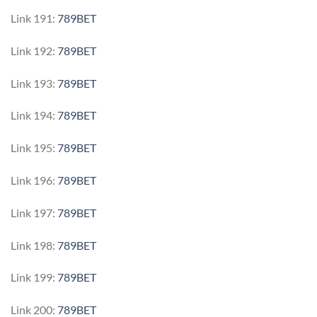
Link 191:
789BET
Link 192:
789BET
Link 193:
789BET
Link 194:
789BET
Link 195:
789BET
Link 196:
789BET
Link 197:
789BET
Link 198:
789BET
Link 199:
789BET
Link 200:
789BET