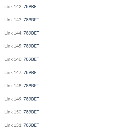
Link 142:
789BET
Link 143:
789BET
Link 144:
789BET
Link 145:
789BET
Link 146:
789BET
Link 147:
789BET
Link 148:
789BET
Link 149:
789BET
Link 150:
789BET
Link 151:
789BET