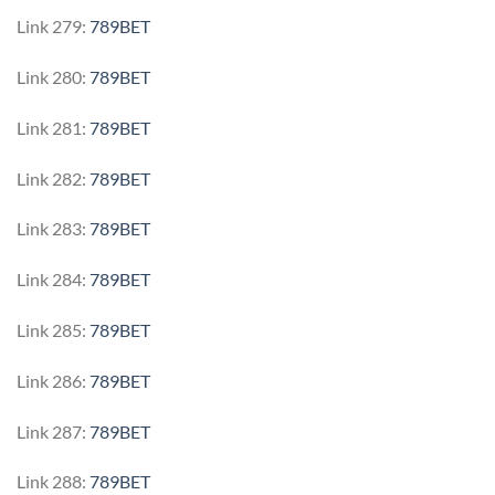
Link 279:
789BET
Link 280:
789BET
Link 281:
789BET
Link 282:
789BET
Link 283:
789BET
Link 284:
789BET
Link 285:
789BET
Link 286:
789BET
Link 287:
789BET
Link 288:
789BET