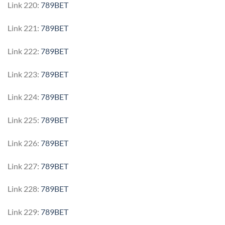
Link 220:
789BET
Link 221:
789BET
Link 222:
789BET
Link 223:
789BET
Link 224:
789BET
Link 225:
789BET
Link 226:
789BET
Link 227:
789BET
Link 228:
789BET
Link 229:
789BET