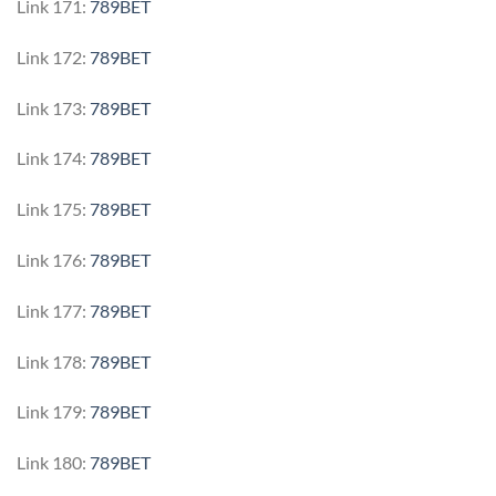
Link 171:
789BET
Link 172:
789BET
Link 173:
789BET
Link 174:
789BET
Link 175:
789BET
Link 176:
789BET
Link 177:
789BET
Link 178:
789BET
Link 179:
789BET
Link 180:
789BET