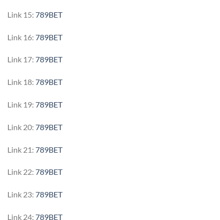
Link 15:
789BET
Link 16:
789BET
Link 17:
789BET
Link 18:
789BET
Link 19:
789BET
Link 20:
789BET
Link 21:
789BET
Link 22:
789BET
Link 23:
789BET
Link 24:
789BET