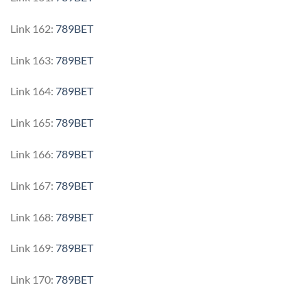
Link 162:
789BET
Link 163:
789BET
Link 164:
789BET
Link 165:
789BET
Link 166:
789BET
Link 167:
789BET
Link 168:
789BET
Link 169:
789BET
Link 170:
789BET