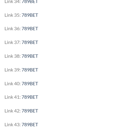
Link 34:
789BET
Link 35:
789BET
Link 36:
789BET
Link 37:
789BET
Link 38:
789BET
Link 39:
789BET
Link 40:
789BET
Link 41:
789BET
Link 42:
789BET
Link 43:
789BET