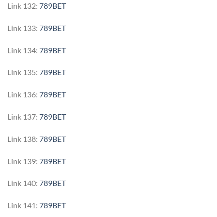
Link 132:
789BET
Link 133:
789BET
Link 134:
789BET
Link 135:
789BET
Link 136:
789BET
Link 137:
789BET
Link 138:
789BET
Link 139:
789BET
Link 140:
789BET
Link 141:
789BET