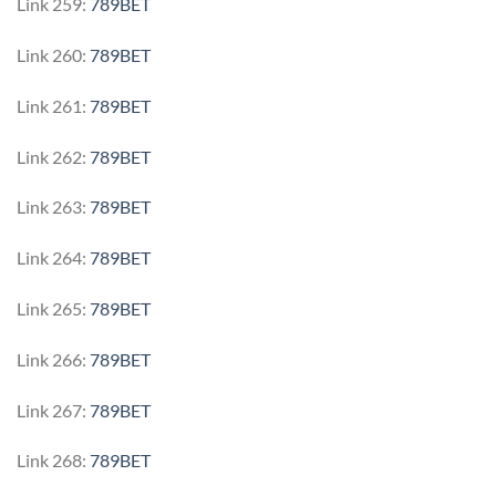
Link 259:
789BET
Link 260:
789BET
Link 261:
789BET
Link 262:
789BET
Link 263:
789BET
Link 264:
789BET
Link 265:
789BET
Link 266:
789BET
Link 267:
789BET
Link 268:
789BET