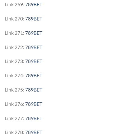
Link 269:
789BET
Link 270:
789BET
Link 271:
789BET
Link 272:
789BET
Link 273:
789BET
Link 274:
789BET
Link 275:
789BET
Link 276:
789BET
Link 277:
789BET
Link 278:
789BET