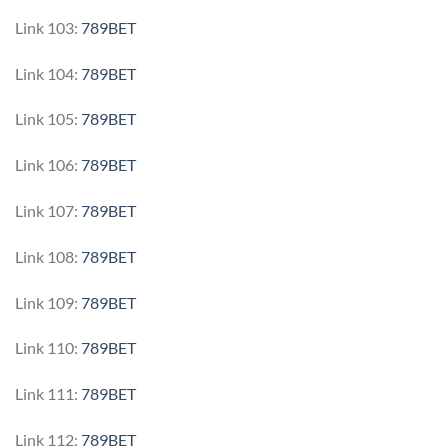
Link 103:
789BET
Link 104:
789BET
Link 105:
789BET
Link 106:
789BET
Link 107:
789BET
Link 108:
789BET
Link 109:
789BET
Link 110:
789BET
Link 111:
789BET
Link 112:
789BET