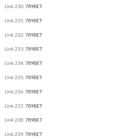
Link 230:
789BET
Link 231:
789BET
Link 232:
789BET
Link 233:
789BET
Link 234:
789BET
Link 235:
789BET
Link 236:
789BET
Link 237:
789BET
Link 238:
789BET
Link 239:
789BET