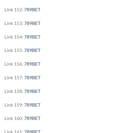
Link 152:
789BET
Link 153:
789BET
Link 154:
789BET
Link 155:
789BET
Link 156:
789BET
Link 157:
789BET
Link 158:
789BET
Link 159:
789BET
Link 160:
789BET
Link 161:
789BET