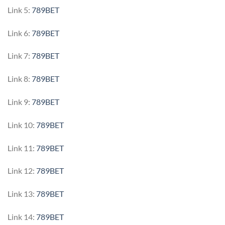
Link 5:
789BET
Link 6:
789BET
Link 7:
789BET
Link 8:
789BET
Link 9:
789BET
Link 10:
789BET
Link 11:
789BET
Link 12:
789BET
Link 13:
789BET
Link 14:
789BET