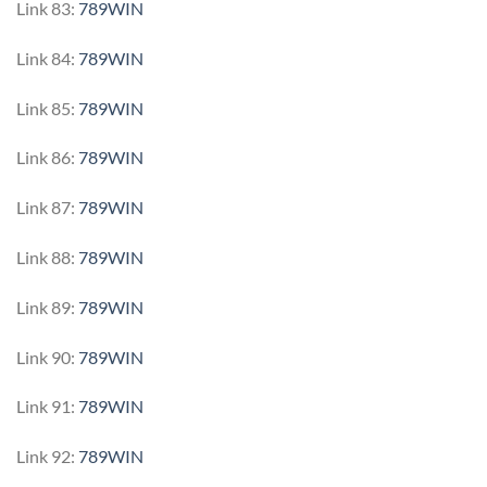
Link 83:
789WIN
Link 84:
789WIN
Link 85:
789WIN
Link 86:
789WIN
Link 87:
789WIN
Link 88:
789WIN
Link 89:
789WIN
Link 90:
789WIN
Link 91:
789WIN
Link 92:
789WIN