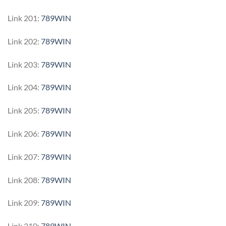
Link 201:
789WIN
Link 202:
789WIN
Link 203:
789WIN
Link 204:
789WIN
Link 205:
789WIN
Link 206:
789WIN
Link 207:
789WIN
Link 208:
789WIN
Link 209:
789WIN
Link 210:
789WIN