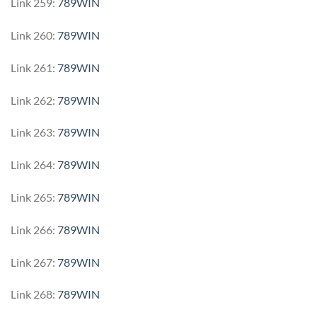
Link 259:
789WIN
Link 260:
789WIN
Link 261:
789WIN
Link 262:
789WIN
Link 263:
789WIN
Link 264:
789WIN
Link 265:
789WIN
Link 266:
789WIN
Link 267:
789WIN
Link 268:
789WIN