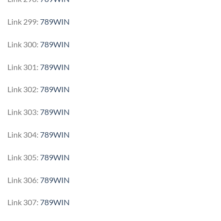
Link 299:
789WIN
Link 300:
789WIN
Link 301:
789WIN
Link 302:
789WIN
Link 303:
789WIN
Link 304:
789WIN
Link 305:
789WIN
Link 306:
789WIN
Link 307:
789WIN