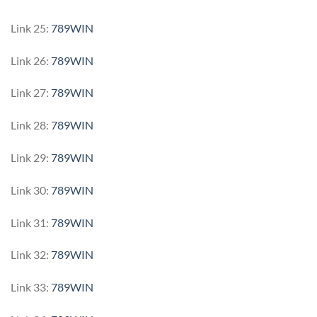
Link 25:
789WIN
Link 26:
789WIN
Link 27:
789WIN
Link 28:
789WIN
Link 29:
789WIN
Link 30:
789WIN
Link 31:
789WIN
Link 32:
789WIN
Link 33:
789WIN