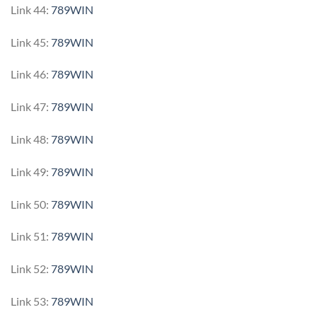
Link 44:
789WIN
Link 45:
789WIN
Link 46:
789WIN
Link 47:
789WIN
Link 48:
789WIN
Link 49:
789WIN
Link 50:
789WIN
Link 51:
789WIN
Link 52:
789WIN
Link 53:
789WIN