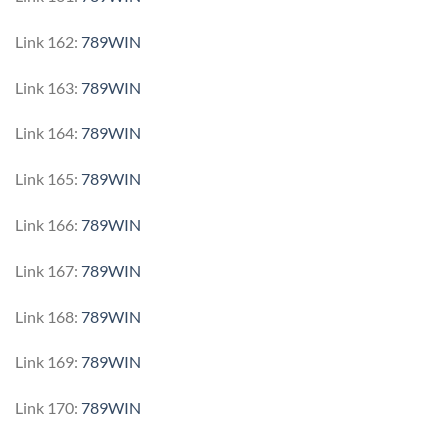
Link 162:
789WIN
Link 163:
789WIN
Link 164:
789WIN
Link 165:
789WIN
Link 166:
789WIN
Link 167:
789WIN
Link 168:
789WIN
Link 169:
789WIN
Link 170:
789WIN