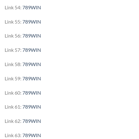
Link 54:
789WIN
Link 55:
789WIN
Link 56:
789WIN
Link 57:
789WIN
Link 58:
789WIN
Link 59:
789WIN
Link 60:
789WIN
Link 61:
789WIN
Link 62:
789WIN
Link 63:
789WIN