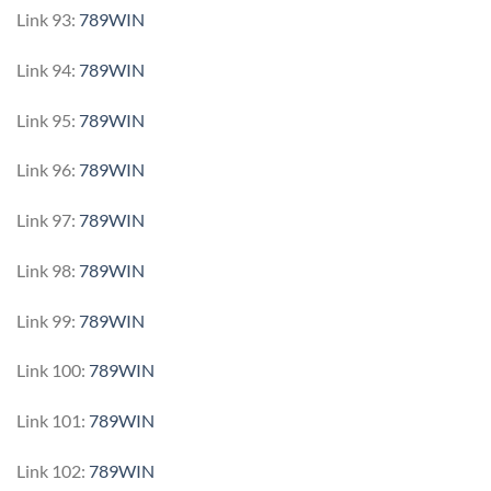
Link 93:
789WIN
Link 94:
789WIN
Link 95:
789WIN
Link 96:
789WIN
Link 97:
789WIN
Link 98:
789WIN
Link 99:
789WIN
Link 100:
789WIN
Link 101:
789WIN
Link 102:
789WIN