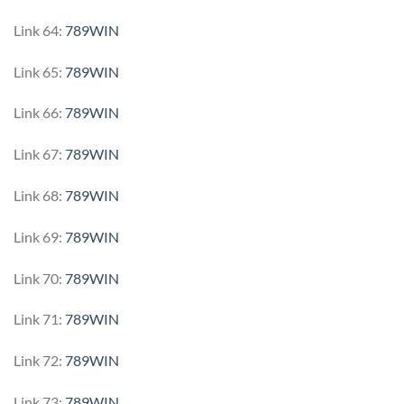
Link 64:
789WIN
Link 65:
789WIN
Link 66:
789WIN
Link 67:
789WIN
Link 68:
789WIN
Link 69:
789WIN
Link 70:
789WIN
Link 71:
789WIN
Link 72:
789WIN
Link 73:
789WIN