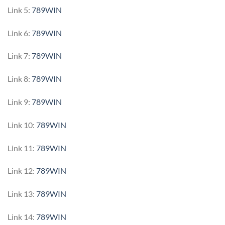
Link 5:
789WIN
Link 6:
789WIN
Link 7:
789WIN
Link 8:
789WIN
Link 9:
789WIN
Link 10:
789WIN
Link 11:
789WIN
Link 12:
789WIN
Link 13:
789WIN
Link 14:
789WIN